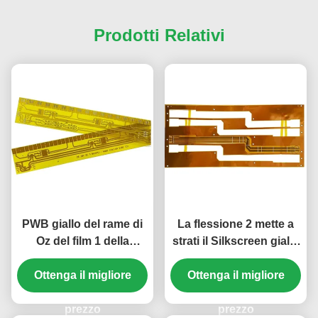
Prodotti Relativi
PWB giallo del rame di
La flessione 2 mette a
Oz del film 1 della
strati il Silkscreen giallo
copertura del bordo
del film 0.5mm della
flessibile del PWB di 1
Ottenga il migliore
copertura del bordo
Ottenga il migliore
strato
flessibile del PWB
prezzo
prezzo