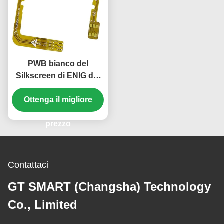
PWB bianco del
Silkscreen di ENIG del
bordo flessibile del
PWB 2oz PWB della
Ottenga il migliore
flessione di 1 strato
prezzo
Contattaci
GT SMART (Changsha) Technology
Co., Limited