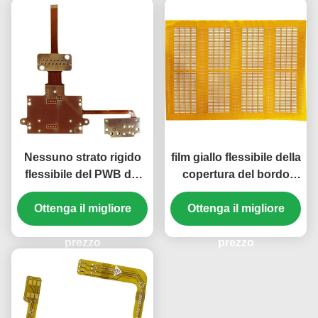
Nessuno strato rigido
film giallo flessibile della
flessibile del PWB del
copertura del bordo
Silkscreen 1 flette il
0.1mm del PWB 1oz
bordo ENIG del PWB
Ottenga il migliore
PWB della flessione di 1
Ottenga il migliore
strato
prezzo
prezzo