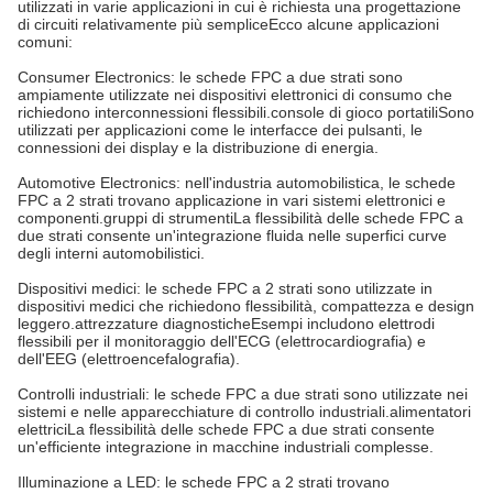
utilizzati in varie applicazioni in cui è richiesta una progettazione
di circuiti relativamente più sempliceEcco alcune applicazioni
comuni:
Consumer Electronics: le schede FPC a due strati sono
ampiamente utilizzate nei dispositivi elettronici di consumo che
richiedono interconnessioni flessibili.console di gioco portatiliSono
utilizzati per applicazioni come le interfacce dei pulsanti, le
connessioni dei display e la distribuzione di energia.
Automotive Electronics: nell'industria automobilistica, le schede
FPC a 2 strati trovano applicazione in vari sistemi elettronici e
componenti.gruppi di strumentiLa flessibilità delle schede FPC a
due strati consente un'integrazione fluida nelle superfici curve
degli interni automobilistici.
Dispositivi medici: le schede FPC a 2 strati sono utilizzate in
dispositivi medici che richiedono flessibilità, compattezza e design
leggero.attrezzature diagnosticheEsempi includono elettrodi
flessibili per il monitoraggio dell'ECG (elettrocardiografia) e
dell'EEG (elettroencefalografia).
Controlli industriali: le schede FPC a due strati sono utilizzate nei
sistemi e nelle apparecchiature di controllo industriali.alimentatori
elettriciLa flessibilità delle schede FPC a due strati consente
un'efficiente integrazione in macchine industriali complesse.
Illuminazione a LED: le schede FPC a 2 strati trovano