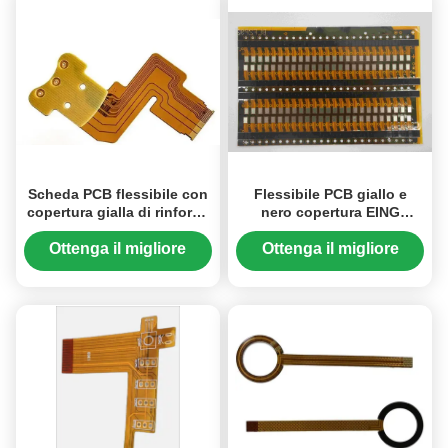
Scheda PCB flessibile con
Flessibile PCB giallo e
copertura gialla di rinforzo
nero copertura EING
FR4 e serigrafia bianca che
Superficie Finitura Con
fornisce soluzioni di
pannelli di spedizione
Ottenga il migliore
Ottenga il migliore
circuiti
prezzo
prezzo