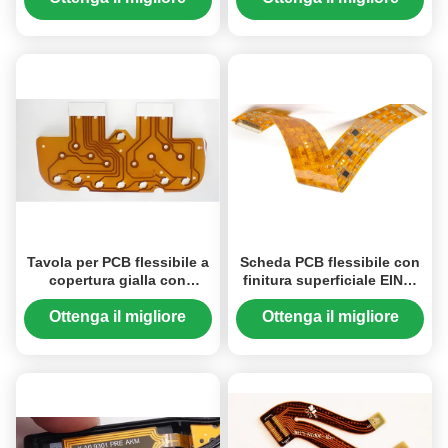
trasmissione del segnale
prezzo
prezzo
Tavola per PCB flessibile a
Scheda PCB flessibile con
copertura gialla con
finitura superficiale EING,
caratteristiche idonee per
dotata di mini fori da 0,1
elettronica flessibile
mm e controllo
Ottenga il migliore
Ottenga il migliore
dell'impedenza su
prezzo
prezzo
richiesta, progettata per la
trasmissione del segnale