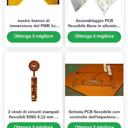
nastro bianco di
Assemblaggio PCB
immersione del PWB 1oz
flessibile Base in alluminio
del Silkscreen flessibile su
per illuminazione LED per
ordinazione del bordo
orticoltura con pcb
Ottenga il migliore
Ottenga il migliore
flessibile da 1OZ 0,2 mm
prezzo
prezzo
2 strati di circuiti stampati
Scheda PCB flessibile con
flessibili EING 0,12 mm di
controllo dell'impedenza,
sottile PCB flessibile con
spessore 0,1 mm 0,3 mm,
PI e coverlay
progettata per la
Ottenga il migliore
Ottenga il migliore