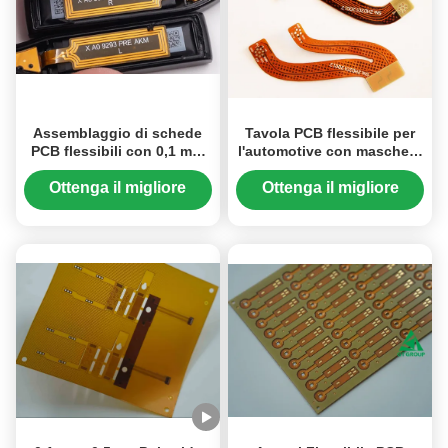
Assemblaggio di schede
Tavola PCB flessibile per
PCB flessibili con 0,1 mm
l'automotive con maschera
Linea gialla EING per smart
di saldatura blu e vetrina
bluebooth
bianca
Ottenga il migliore
Ottenga il migliore
prezzo
prezzo