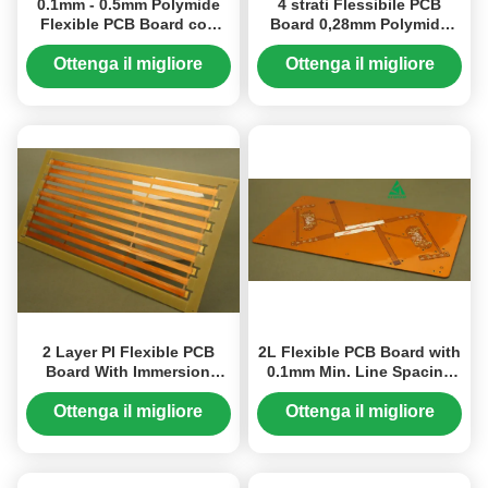
0.1mm - 0.5mm Polymide
4 strati Flessibile PCB
Flexible PCB Board con
Board 0,28mm Polymide
ENIG Finish e opzionale
Materail 3/3mil Larghezza
Silkscreen e Mask Color
della linea EING Superficie
Ottenga il migliore
Ottenga il migliore
Finitura
prezzo
prezzo
2 Layer PI Flexible PCB
2L Flexible PCB Board with
Board With Immersion
0.1mm Min. Line Spacing
Gold And Coverlay
and 0.1-0.5mm Board
Customizable Options
Thickness
Ottenga il migliore
Ottenga il migliore
prezzo
prezzo