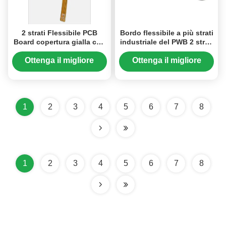
2 strati Flessibile PCB
Bordo flessibile a più strati
Board copertura gialla con
industriale del PWB 2 strati
0.1mm Line Spacing
del PWB della flessione
Polymide
nessun Silkscreen
Ottenga il migliore
Ottenga il migliore
prezzo
prezzo
1
2
3
4
5
6
7
8
1
2
3
4
5
6
7
8