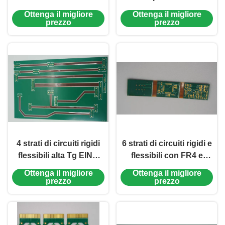
film rigido 0.75mm
spessore della scheda
Ottenga il migliore
Ottenga il migliore
bianchi della copertura
EING
prezzo
prezzo
23.78*70.89mm
4 strati di circuiti rigidi
6 strati di circuiti rigidi e
flessibili alta Tg EING
flessibili con FR4 e
1OZ schede multivarietà
EING polimidici per
Ottenga il migliore
Ottenga il migliore
per applicazioni di
applicazioni industriali
prezzo
prezzo
consumo