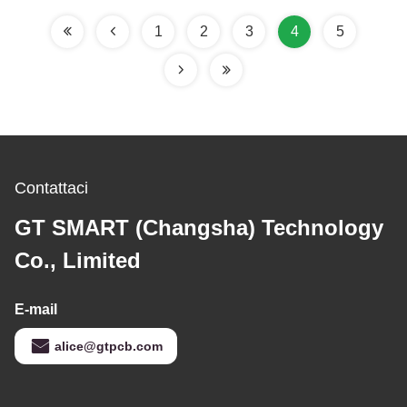
1
2
3
4
5
Contattaci
GT SMART (Changsha) Technology
Co., Limited
E-mail
alice@gtpcb.com