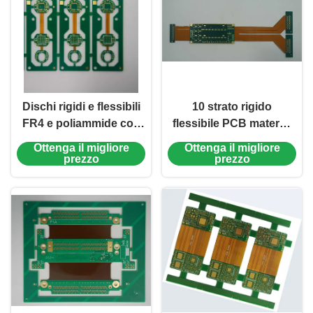
Dischi rigidi e flessibili
10 strato rigido
FR4 e poliammide con
flessibile PCB materail
connettore a dita in oro
dupont AP8545R e
Ottenga il migliore
Ottenga il migliore
per applicazioni di
polimide e FR4 TG170
prezzo
prezzo
consumo
con EING