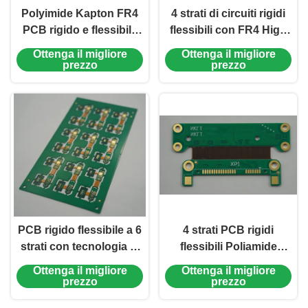
Polyimide Kapton FR4
4 strati di circuiti rigidi
PCB rigido e flessibile
flessibili con FR4 High
con 0,5-1 oz di rame
TG e PI con ENIG Finish
Ottenga il migliore
Ottenga il migliore
4mil Min Line ISO
4mil Line
prezzo
prezzo
certificato
PCB rigido flessibile a 6
4 strati PCB rigidi
strati con tecnologia di
flessibili Poliamide
progettazione di
Kapton FR4 EING e
Ottenga il migliore
Ottenga il migliore
precisione e multilivello
integrazione di
prezzo
prezzo
certificata ISO
soldermask verde