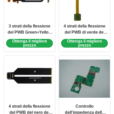
3 strati della flessione
4 strati della flessione
del PWB Green+Yellow
del PWB di verde del
della copertura del film
film rigido 0.51mm ENIG
Ottenga il migliore
Ottenga il migliore
dell'argento rigido di
10.6*67.65mm della
prezzo
prezzo
immersione
copertura
4 strati della flessione
Controllo
del PWB del nero del
dell'impedenza dello