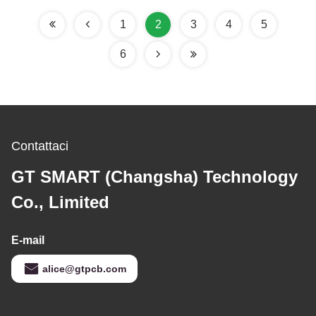
1
2
3
4
5
6
Contattaci
GT SMART (Changsha) Technology
Co., Limited
E-mail
alice@gtpcb.com