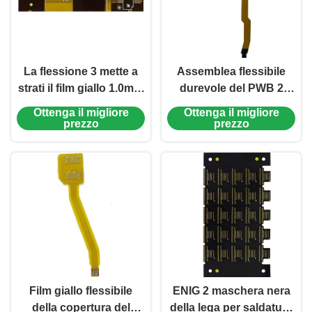
La flessione 3 mette a
Assemblea flessibile
strati il film giallo 1.0mm
durevole del PWB 2
della copertura del PWB
strati del film di
Ottenga il migliore
Ottenga il migliore
del rinforzo flessibile del
Yellow+Black Couver
prezzo
prezzo
bordo FR4
Film giallo flessibile
ENIG 2 maschera nera
della copertura del
della lega per saldatura