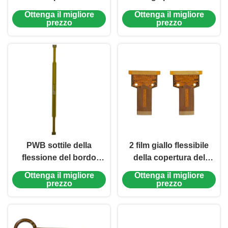
bordo 0.8mm del PWB
del PWB 0.2mm del
Ottenga il migliore
Ottenga il migliore
del rinforzo FR4 UN
PWB 1oz della flessione
prezzo
prezzo
PWB ENIG di 3 strati
di strato & nessun
Silkscreen
PWB sottile della
2 film giallo flessibile
flessione del bordo
della copertura del
flessibile del PWB di
circuito del PWB di
Ottenga il migliore
Ottenga il migliore
0.3mm un Silkscreen
strato 1oz 0.3mm
prezzo
prezzo
bianco di 2 strati