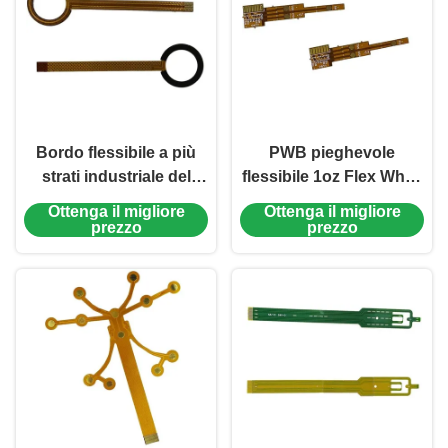
Bordo flessibile a più
PWB pieghevole
strati industriale del
flessibile 1oz Flex White
PWB 2 strati del PWB
Silkscreen
Ottenga il migliore
Ottenga il migliore
della flessione nessun
dell'Assemblea piegata
prezzo
prezzo
Silkscreen
del PWB