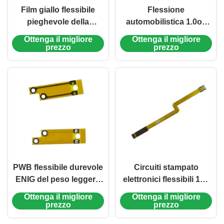
Film giallo flessibile
Flessione
pieghevole della
automobilistica 1.0oz
copertura di elettronica
0.2mm del bordo del
Ottenga il migliore
Ottenga il migliore
0.2mm del bordo del
PWB di doppio strato
prezzo
prezzo
PWB
18.02*153.33mm
PWB flessibile durevole
Circuiti stampato
ENIG del peso leggero
elettronici flessibili 1oz
0.1mm del bordo del
0.2mm ENIG 2 strati
Ottenga il migliore
Ottenga il migliore
PWB 2 strati
prezzo
prezzo