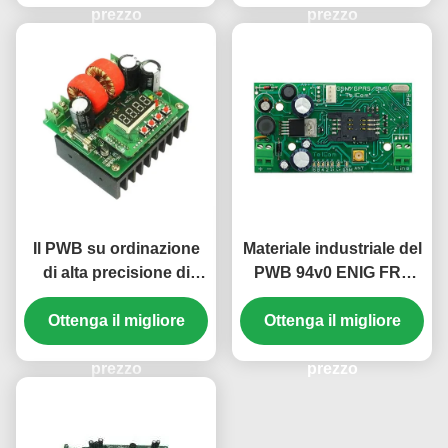
prezzo
prezzo
Il PWB su ordinazione
Materiale industriale del
di alta precisione di
PWB 94v0 ENIG FR4
SME PCBA 1.6mm
della scheda madre di
HASL nichela FR-4 in
Ottenga il migliore
Ottenga il migliore
controllo PCBA
vetro epossidico
prezzo
prezzo