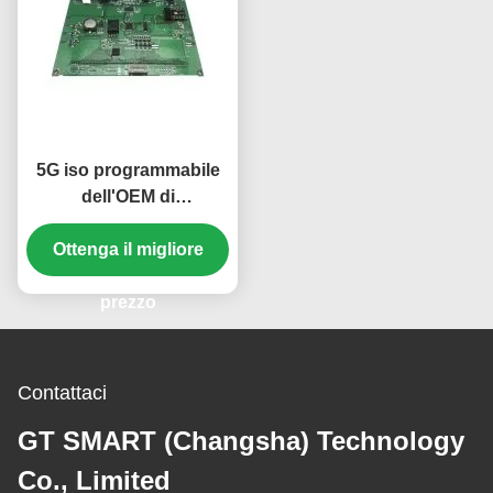
5G iso programmabile
dell'OEM di
comunicazione SME
PCBA/del bordo PWB
Ottenga il migliore
del ODM
prezzo
Contattaci
GT SMART (Changsha) Technology
Co., Limited