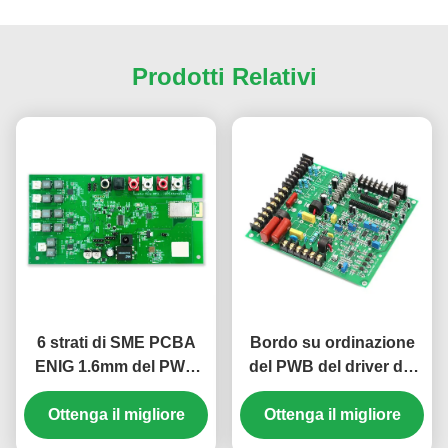
Prodotti Relativi
6 strati di SME PCBA
Bordo su ordinazione
ENIG 1.6mm del PWB
del PWB del driver del
dell'Assemblea FR408
PWB FR4 1.6mm LED
Ottenga il migliore
0.25mm delle
del rilevatore di fumo
Ottenga il migliore
componenti
dell'allarme di sicurezza