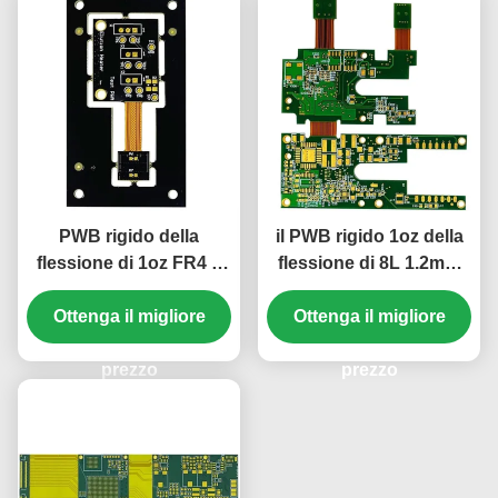
PWB rigido della
il PWB rigido 1oz della
flessione di 1oz FR4 8
flessione di 8L 1.2mm
strati del PWB 1mm del
ha stampato i circuiti
Ottenga il migliore
film verde della
Ottenga il migliore
85.19*73.3mm
copertura bianco
prezzo
prezzo