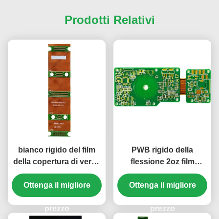
Prodotti Relativi
bianco rigido del film
PWB rigido della
della copertura di verde
flessione 2oz film
del PWB della flessione
1.5mm bianco della
di 1.5mm un PWB ENIG
Ottenga il migliore
copertura di verde di
Ottenga il migliore
di 10 strati
ENIG di 8 strati
prezzo
prezzo