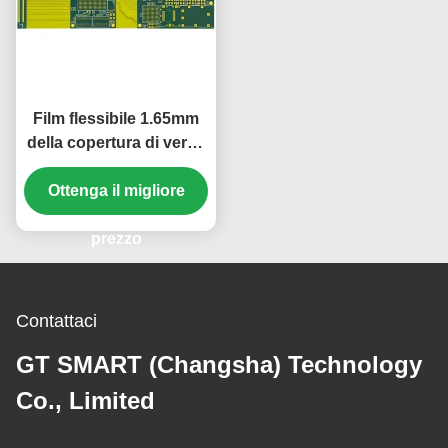
Film flessibile 1.65mm
della copertura di verde
di montaggio del PWB
Ottenga il migliore
di 8 strati FR4
prezzo
Contattaci
GT SMART (Changsha) Technology
Co., Limited