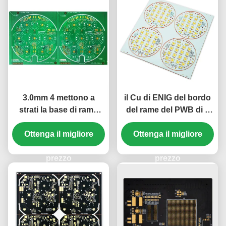
3.0mm 4 mettono a
il Cu di ENIG del bordo
strati la base di rame
del rame del PWB di 1
S1000-2M+3W/*k del Cu
strato 2oz ha basato
di ENIG di verde del
Ottenga il migliore
196.50mm*196.50mm
Ottenga il migliore
bordo del PWB
bianco/nero
prezzo
prezzo