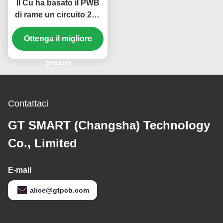
Il Cu ha basato il PWB
di rame un circuito 2oz
ENIG
199.00mm*199.00mm di
Ottenga il migliore
1 strato
prezzo
Contattaci
GT SMART (Changsha) Technology
Co., Limited
E-mail
alice@gtpcb.com