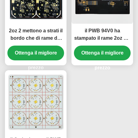
2oz 2 mettono a strati il
il PWB 94V0 ha
bordo che di rame del
stampato il rame 2oz del
PWB il Cu ha basato
circuito singolo nero
207.05mm*208.70mm
Ottenga il migliore
dell'olio di 1 strato
Ottenga il migliore
neri
parteggiato
prezzo
prezzo