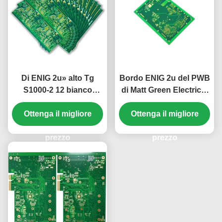
Di ENIG 2u» alto Tg
Bordo ENIG 2u del PWB
S1000-2 12 bianco
di Matt Green Electrical
verde rigido di strato
Rigid» 12 strati 2.2mm
Ottenga il migliore
2.5mm del PWB
Ottenga il migliore
prezzo
prezzo