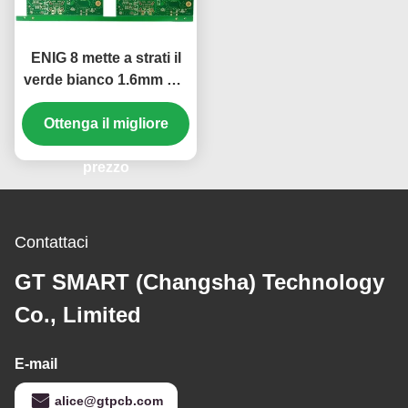
ENIG 8 mette a strati il
verde bianco 1.6mm del
PWB del Silkscreen
rigido KB6160A del
Ottenga il migliore
bordo
prezzo
Contattaci
GT SMART (Changsha) Technology
Co., Limited
E-mail
alice@gtpcb.com