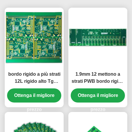
bordo rigido a più strati
1.9mm 12 mettono a
12L rigido alto Tg
strati PWB bordo rigido
S1000-2 ENIG 2u del
alto Tg S1000-2 bianco
Ottenga il migliore
PWB di 1.66mm»
Ottenga il migliore
verde di ENIG 2u»
prezzo
prezzo