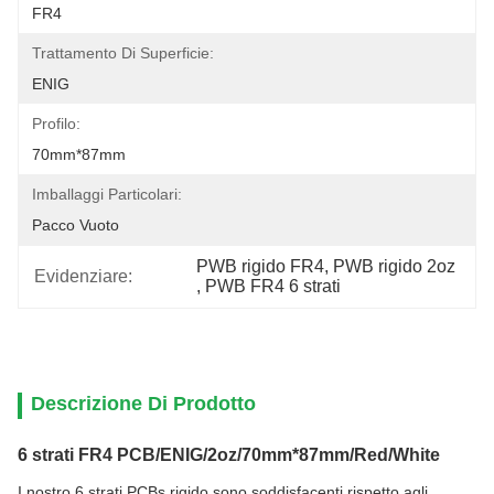
FR4
Trattamento Di Superficie:
ENIG
Profilo:
70mm*87mm
Imballaggi Particolari:
Pacco Vuoto
PWB rigido FR4
, 
PWB rigido 2oz
Evidenziare:
, 
PWB FR4 6 strati
Descrizione Di Prodotto
6 strati FR4 PCB/ENIG/2oz/70mm*87mm/Red/White
I nostro 6 strati PCBs rigido sono soddisfacenti rispetto agli