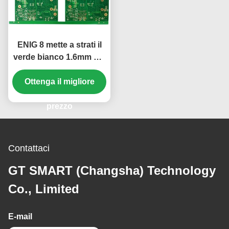
ENIG 8 mette a strati il
verde bianco 1.6mm del
PWB del Silkscreen
rigido KB6160A del
Ottenga il migliore
bordo
prezzo
Contattaci
GT SMART (Changsha) Technology
Co., Limited
E-mail