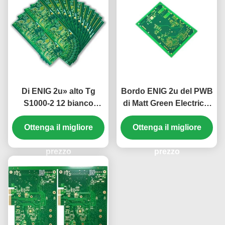
Di ENIG 2u» alto Tg
Bordo ENIG 2u del PWB
S1000-2 12 bianco
di Matt Green Electrical
verde rigido di strato
Rigid» 12 strati 2.2mm
Ottenga il migliore
2.5mm del PWB
Ottenga il migliore
prezzo
prezzo