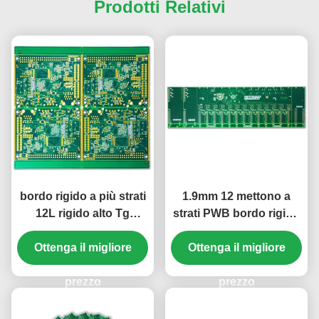
Prodotti Relativi
bordo rigido a più strati
1.9mm 12 mettono a
12L rigido alto Tg
strati PWB bordo rigido
S1000-2 ENIG 2u del
alto Tg S1000-2 bianco
Ottenga il migliore
PWB di 1.66mm»
Ottenga il migliore
verde di ENIG 2u»
prezzo
prezzo