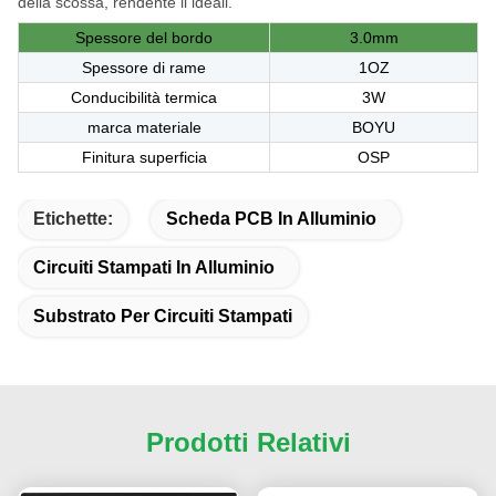
della scossa, rendente li ideali.
Spessore del bordo
3.0mm
Spessore di rame
1OZ
Conducibilità termica
3W
marca materiale
BOYU
Finitura superficia
OSP
Etichette:
Scheda PCB In Alluminio
Circuiti Stampati In Alluminio
Substrato Per Circuiti Stampati
Prodotti Relativi