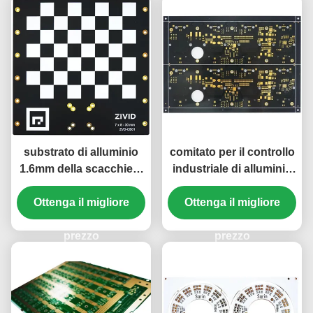
substrato di alluminio
comitato per il controllo
1.6mm della scacchiera
industriale di alluminio
del PWB del PWB
del bordo 1.6mm ENIG
parteggiato doppio 2w
Ottenga il migliore
del PWB della base 20z
Ottenga il migliore
prezzo
prezzo