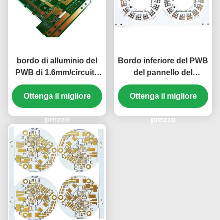
bordo di alluminio del
Bordo inferiore del PWB
PWB di 1.6mm/circuito
del pannello del
20z ENIG leggero
cercatore del bordo del
Ottenga il migliore
PWB dell'alluminio
Ottenga il migliore
ODM/dell'OEM 1.6mm
prezzo
prezzo