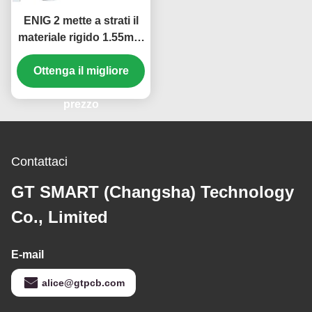
ENIG 2 mette a strati il
materiale rigido 1.55mm
del PWB di elettronica
di alluminio del PWB
Ottenga il migliore
prezzo
Contattaci
GT SMART (Changsha) Technology
Co., Limited
E-mail
alice@gtpcb.com