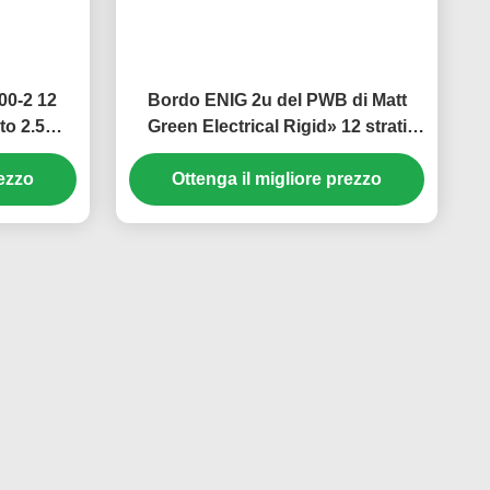
00-2 12
Bordo ENIG 2u del PWB di Matt
ato 2.5mm
Green Electrical Rigid» 12 strati
2.2mm
rezzo
Ottenga il migliore prezzo