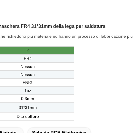
aschera FR4 31*31mm della lega per saldatura
oichè richiedono più materiale ed hanno un processo di fabbricazione pi
2
FR4
Nessun
Nessun
ENIG
1oz
0.3mm
31*31mm
Dito dell'oro
istrato
Scheda PCB Elettronica