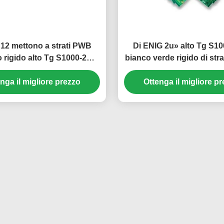
12 mettono a strati PWB
Di ENIG 2u» alto Tg S10
 rigido alto Tg S1000-2
bianco verde rigido di str
nco verde di ENIG 2u»
del PWB
nga il migliore prezzo
Ottenga il migliore p