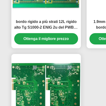
bordo rigido a più strati 12L rigido
1.9mm 
alto Tg S1000-2 ENIG 2u del PWB di
bordo
1.66mm»
bia
Ottenga il migliore prezzo
Otte