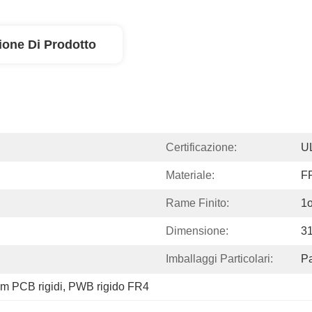
ione Di Prodotto
Certificazione:
U
Materiale:
F
Rame Finito:
1
Dimensione:
3
Imballaggi Particolari:
P
m PCB rigidi
, 
PWB rigido FR4