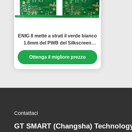
ENIG 8 mette a strati il verde bianco
1.6mm del PWB del Silkscreen
rigido KB6160A del bordo
Ottenga il migliore prezzo
Contattaci
GT SMART (Changsha) Technolog