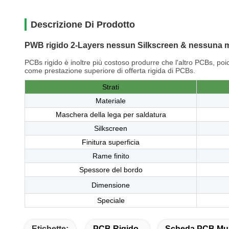
Descrizione Di Prodotto
PWB rigido 2-Layers nessun Silkscreen & nessuna m
PCBs rigido è inoltre più costoso produrre che l'altro PCBs, p
come prestazione superiore di offerta rigida di PCBs.
Strati
Materiale
Maschera della lega per saldatura
Silkscreen
Finitura superficia
Rame finito
Spessore del bordo
Dimensione
Speciale
Etichette:
PCB Rigido
Scheda PCB Mult