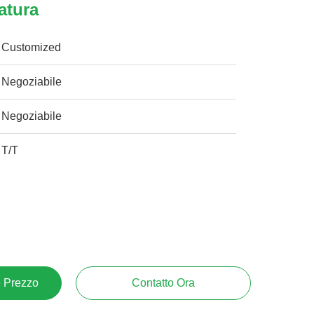
atura
Customized
Negoziabile
Negoziabile
T/T
e Prezzo
Contatto Ora