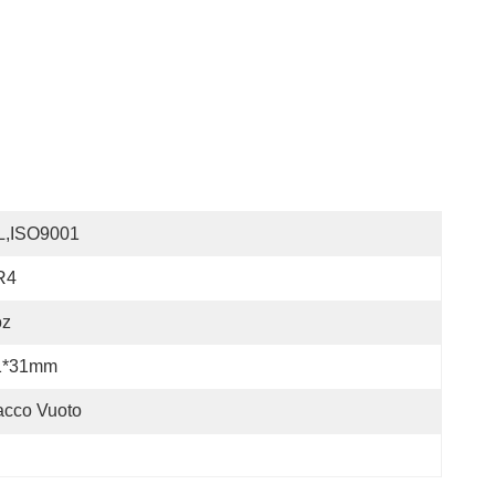
L,ISO9001
R4
oz
1*31mm
acco Vuoto